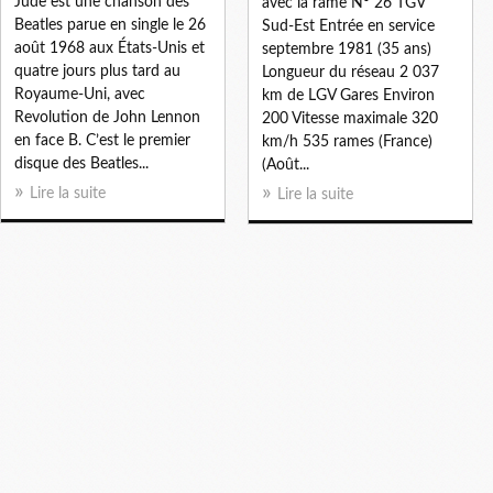
Jude est une chanson des
avec la rame N° 26 TGV
Beatles parue en single le 26
Sud-Est Entrée en service
août 1968 aux États-Unis et
septembre 1981 (35 ans)
quatre jours plus tard au
Longueur du réseau 2 037
Royaume-Uni, avec
km de LGV Gares Environ
Revolution de John Lennon
200 Vitesse maximale 320
en face B. C’est le premier
km/h 535 rames (France)
disque des Beatles...
(Août...
Lire la suite
Lire la suite