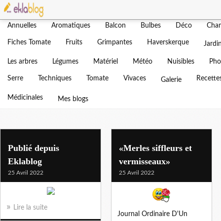
Actualités
Adventices
Agenda
Amendement
Bonjour
Annuelles
Aromatiques
Balcon
Bulbes
Déco
Cha
Blog d'un jardin b
Fiches Tomate
Fruits
Grimpantes
Haverskerque
Jardi
Vous trouverez ici tout sur not
Les arbres
Légumes
Matériel
Météo
Nuisibles
Pho
Serre
Techniques
Tomate
Vivaces
Recette
Galerie
Médicinales
Mes blogs
Publié depuis
«Merles siffleurs et
Eklablog
vermisseaux»
25 Avril 2022
25 Avril 2022
Lire la suite
Journal Ordinaire D'Un