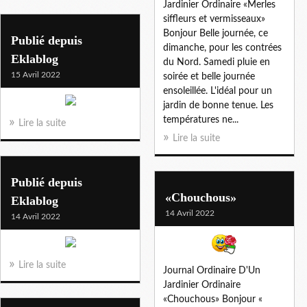
Jardinier Ordinaire «Merles
siffleurs et vermisseaux»
Bonjour Belle journée, ce
Publié depuis
dimanche, pour les contrées
Eklablog
du Nord. Samedi pluie en
15 Avril 2022
soirée et belle journée
ensoleillée. L'idéal pour un
jardin de bonne tenue. Les
températures ne...
Lire la suite
Lire la suite
Publié depuis
«Chouchous»
Eklablog
14 Avril 2022
14 Avril 2022
Lire la suite
Journal Ordinaire D'Un
Jardinier Ordinaire
«Chouchous» Bonjour «