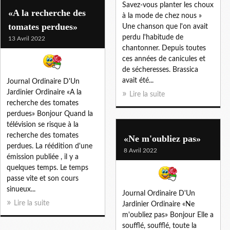
Savez-vous planter les choux
«A la recherche des
à la mode de chez nous »
tomates perdues»
Une chanson que l'on avait
perdu l'habitude de
13 Avril 2022
chantonner. Depuis toutes
ces années de canicules et
de sécheresses. Brassica
avait été...
Journal Ordinaire D'Un
Jardinier Ordinaire «A la
Lire la suite
recherche des tomates
perdues» Bonjour Quand la
télévision se risque à la
recherche des tomates
«Ne m'oubliez pas»
perdues. La réédition d'une
8 Avril 2022
émission publiée , il y a
quelques temps. Le temps
passe vite et son cours
sinueux...
Journal Ordinaire D'Un
Lire la suite
Jardinier Ordinaire «Ne
m'oubliez pas» Bonjour Elle a
soufflé, soufflé, toute la