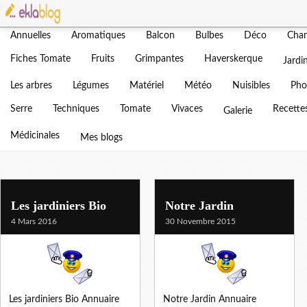
Actualités
Adventices
Agenda
Amendement
Bonjour
Annuelles
Aromatiques
Balcon
Bulbes
Déco
Cha
Blog d'un jardin b
Fiches Tomate
Fruits
Grimpantes
Haverskerque
Jardi
Vous trouverez ici tout sur not
Les arbres
Légumes
Matériel
Météo
Nuisibles
Pho
Serre
Techniques
Tomate
Vivaces
Recette
Galerie
Médicinales
Mes blogs
Les jardiniers Bio
Notre Jardin
4 Mars 2016
30 Novembre 2015
Les jardiniers Bio Annuaire
Notre Jardin Annuaire