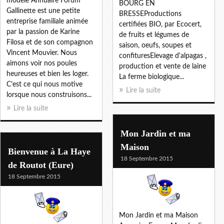
modèle Annuaire Forum
BOURG EN
Gallinette est une petite
BRESSEProductions
entreprise familiale animée
certifiées BIO, par Ecocert,
par la passion de Karine
de fruits et légumes de
Filosa et de son compagnon
saison, oeufs, soupes et
Vincent Mouvier. Nous
confituresElevage d'alpagas ,
aimons voir nos poules
production et vente de laine
heureuses et bien les loger.
La ferme biologique...
C’est ce qui nous motive
Lire la suite
lorsque nous construisons...
Lire la suite
Mon Jardin et ma
Maison
Bienvenue à La Haye
18 Septembre 2015
de Routot (Eure)
18 Septembre 2015
Mon Jardin et ma Maison