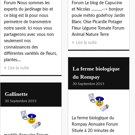
Forum Nous sommes les
Forum Le blog de Capucine
experts du jardinage bio et
et Nicolas ............--> bonjour
ce blog est là pour nous
poule météo godefroy Jardin
permettre de transmettre
Blanc Oise Picardie Potager
notre savoir. Ici nous vous
Fleur Légume Tomate Forum
partagerons avec vous non
Animal Nature Terre
seulement nos
Lire la suite
connaissances des
différentes variétés de fleurs,
plantes,...
La ferme biologique
Lire la suite
du Rompay
30 Septembre 2015
Gallinette
30 Septembre 2015
La ferme biologique du
Rompay Annuaire Forum
Située à 20 minutes de