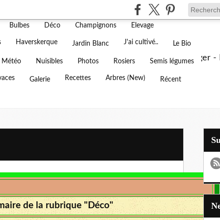
Agenda
Amendement
Animaux
Annuaire
Bulbes
Déco
Champignons
Elevage
 d'un jardin blanc dans l'Oise
s
Haverskerque
J'ai cultivé..
Jardin Blanc
Le Bio
ouverez ici tout sur notre jardin fleuri et notre potager 
Météo
Nuisibles
Photos
Rosiers
Semis légumes
vaces
Recettes
Arbres (New)
Galerie
Récent
S
aire de la rubrique "Déco"