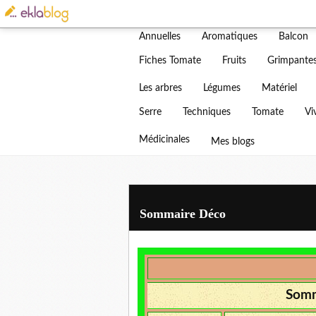
Actualités
Adventices
Bonjour
Annuelles
Aromatiques
Balcon
Blog
Fiches Tomate
Fruits
Grimpante
Vous tr
Les arbres
Légumes
Matériel
Serre
Techniques
Tomate
Vi
Médicinales
Mes blogs
Sommaire Déco
Somm