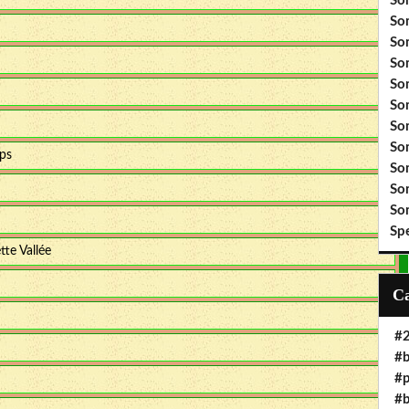
So
So
So
So
So
So
So
So
mps
So
So
So
Sp
ette Vallée
#
#b
#
#b