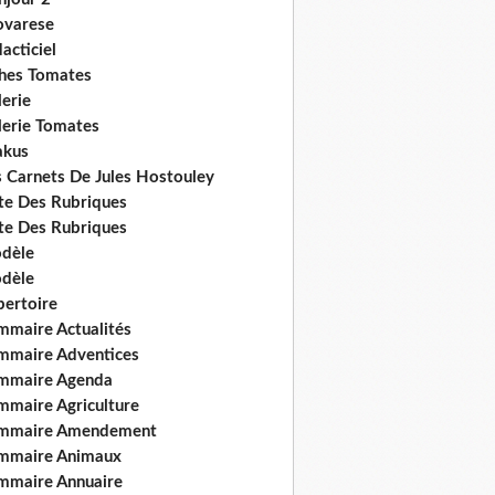
ovarese
acticiel
ches Tomates
erie
lerie Tomates
akus
s Carnets De Jules Hostouley
ste Des Rubriques
ste Des Rubriques
dèle
dèle
pertoire
mmaire Actualités
mmaire Adventices
mmaire Agenda
mmaire Agriculture
mmaire Amendement
mmaire Animaux
mmaire Annuaire