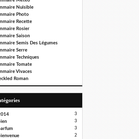
mmaire Météo
mmaire Nuisible
mmaire Photo
mmaire Recette
mmaire Rosier
mmaire Saison
mmaire Semis Des Légumes
mmaire Serre
mmaire Techniques
mmaire Tomate
mmaire Vivaces
eckled Roman
Catégories
3
2014
3
ien
3
parfum
2
ienvenue