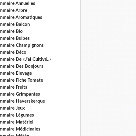
mmaire Annuelles
mmaire Arbre
mmaire Aromatiques
mmaire Balcon
mmaire Bio
mmaire Bulbes
mmaire Champignons
mmaire Déco
maire De «J'ai Cultivé..»
mmaire Des Bonjours
mmaire Elevage
mmaire Fiche Tomate
mmaire Fruits
mmaire Grimpantes
mmaire Haverskerque
mmaire Jeux
mmaire Légumes
mmaire Matériel
mmaire Médicinales