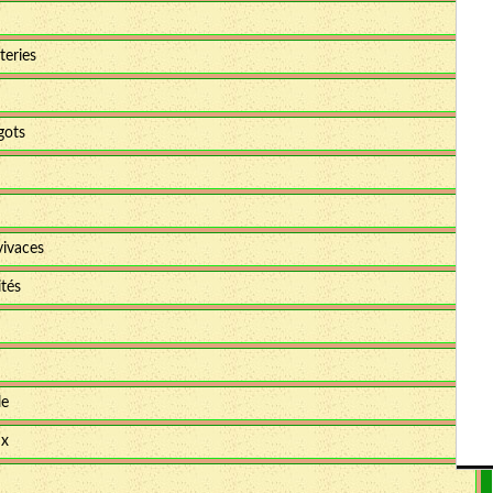
teries
gots
vivaces
ités
le
ux