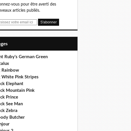
nnez-vous pour être averti des
veaux articles publiés.
ages
nt Ruby's German Green
talux
g Rainbow
 White Pink Stripes
ack Elephant
ack Mountain Pink
ck Prince
ack See Man
ack Zebra
oody Butcher
njour
njour 2