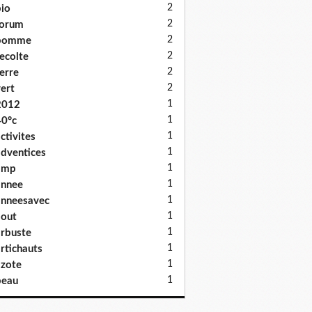
2
io
2
forum
2
pomme
2
ecolte
2
erre
2
ert
1
2012
1
0°c
1
ctivites
1
dventices
1
amp
1
annee
1
nneesavec
1
out
1
rbuste
1
rtichauts
1
zote
1
beau