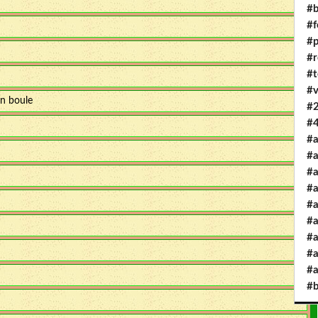
#b
#
#
#r
#t
#v
en boule
#
#4
#a
#a
#
#
#a
#a
#a
#a
#a
#