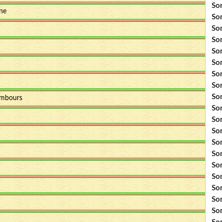
So
nne
So
So
So
So
So
So
So
Som
ambours
So
So
So
So
So
So
So
So
So
So