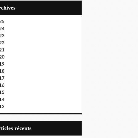
Archives
25
24
23
22
21
20
19
18
17
16
15
14
12
articles récents