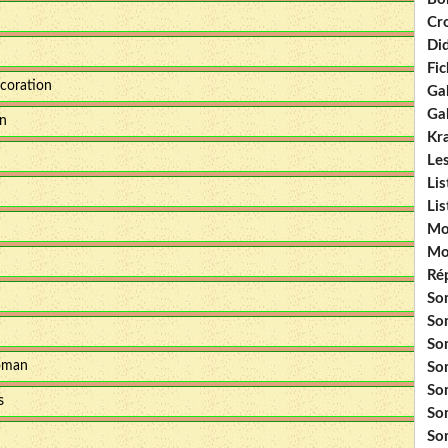
Cr
Did
Fi
écoration
Gal
Ga
in
Kr
Le
Li
Li
Mo
Mo
Ré
So
So
So
oman
So
So
s
So
So