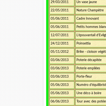
29/03/2011
Un vase jaune
22/05/2011
Nature Champètre
05/06/2011
Cadre Innovant
05/06/2011
Petits hommes blan
12/07/2011
L'épouvantail d'Evil
24/12/2011
Poinsettia
05/11/2012
Brike - cloison végét
03/06/2013
Poterie décapitée
03/06/2013
Poterie empilées
03/06/2013
Porte-fleur
05/06/2013
Numéro d'équilibris
05/06/2013
Une déco à boire
06/06/2013
Tour avec des potées