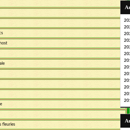
20
20
cs
20
20
ghost
20
20
20
ale
20
20
20
20
20
20
te
 fleuries