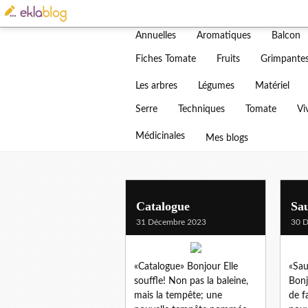
Actualités
Adventices
Bonjour
Annuelles
Aromatiques
Balcon
Blog
Fiches Tomate
Fruits
Grimpante
Vous tr
Les arbres
Légumes
Matériel
Serre
Techniques
Tomate
Vi
Médicinales
Mes blogs
Catalogue
Sa
31 Décembre 2023
30 
«Catalogue» Bonjour Elle
«Sau
souffle! Non pas la baleine,
Bonj
mais la tempête; une
de f