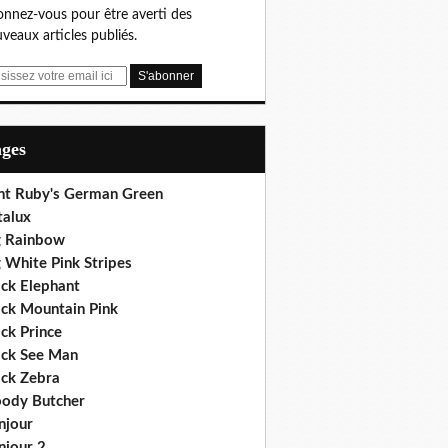
nnez-vous pour être averti des
veaux articles publiés.
ages
nt Ruby's German Green
talux
g Rainbow
 White Pink Stripes
ack Elephant
ack Mountain Pink
ck Prince
ack See Man
ack Zebra
oody Butcher
njour
njour 2