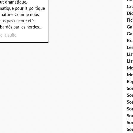
fut dramatique.
Cr
atique pour la politique
Did
a nature. Comme nous
Fi
ons pas encore été
Gal
ardés par les hordes...
Ga
re la suite
Kr
Le
Li
Li
Mo
Mo
Ré
So
So
So
So
So
So
So