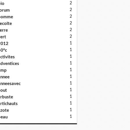
2
io
2
forum
2
pomme
2
ecolte
2
erre
2
ert
1
2012
1
0°c
1
ctivites
1
dventices
1
amp
1
annee
1
nneesavec
1
out
1
rbuste
1
rtichauts
1
zote
1
beau