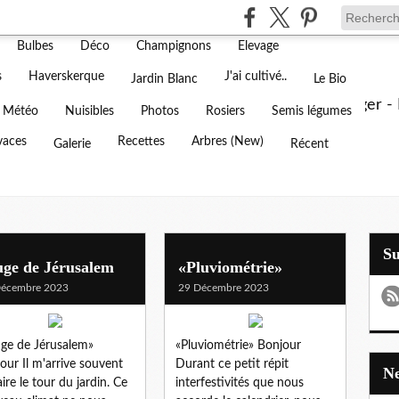
Agenda
Amendement
Animaux
Annuaire
Bulbes
Déco
Champignons
Elevage
 d'un jardin blanc dans l'Oise
s
Haverskerque
J'ai cultivé..
Jardin Blanc
Le Bio
ouverez ici tout sur notre jardin fleuri et notre potager 
Météo
Nuisibles
Photos
Rosiers
Semis légumes
vaces
Recettes
Arbres (New)
Galerie
Récent
S
uge de Jérusalem
«Pluviométrie»
Décembre 2023
29 Décembre 2023
ge de Jérusalem»
«Pluviométrie» Bonjour
our Il m'arrive souvent
Durant ce petit répit
aire le tour du jardin. Ce
interfestivités que nous