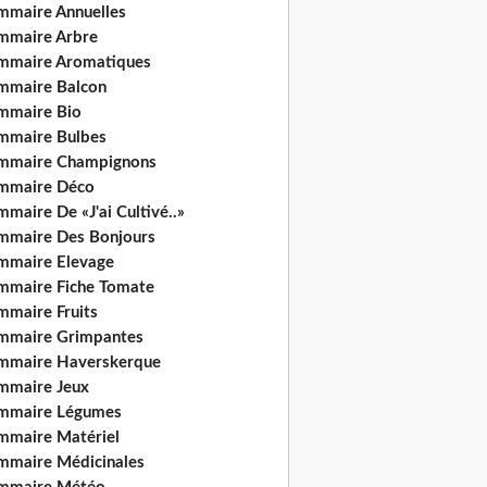
mmaire Annuelles
mmaire Arbre
mmaire Aromatiques
mmaire Balcon
mmaire Bio
mmaire Bulbes
mmaire Champignons
mmaire Déco
maire De «J'ai Cultivé..»
mmaire Des Bonjours
mmaire Elevage
mmaire Fiche Tomate
mmaire Fruits
mmaire Grimpantes
mmaire Haverskerque
mmaire Jeux
mmaire Légumes
mmaire Matériel
mmaire Médicinales