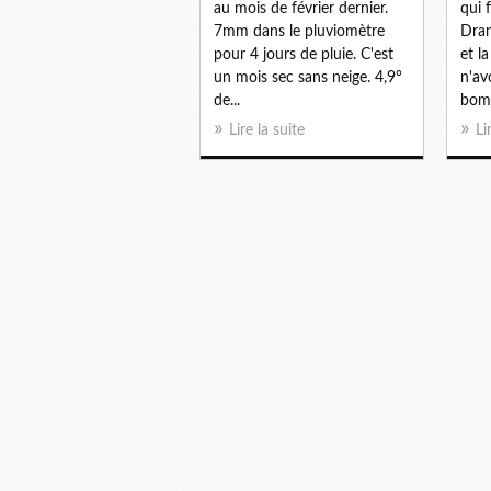
au mois de février dernier.
qui 
7mm dans le pluviomètre
Dram
pour 4 jours de pluie. C'est
et l
un mois sec sans neige. 4,9°
n'av
de...
bomb
Lire la suite
Li