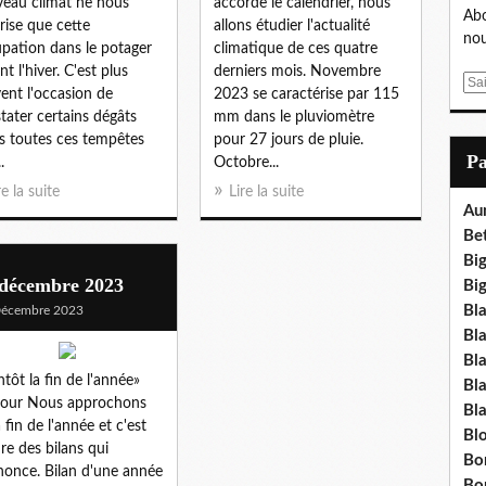
eau climat ne nous
accorde le calendrier, nous
Abo
rise que cette
allons étudier l'actualité
nou
pation dans le potager
climatique de ces quatre
nt l'hiver. C'est plus
derniers mois. Novembre
E
ent l'occasion de
2023 se caractérise par 115
m
tater certains dégâts
mm dans le pluviomètre
a
s toutes ces tempêtes
pour 27 jours de pluie.
i
P
.
Octobre...
l
re la suite
Lire la suite
Au
Be
Bi
 décembre 2023
Big
Bl
Décembre 2023
Bl
Bla
ntôt la fin de l'année»
Bl
jour Nous approchons
Bl
a fin de l'année et c'est
Bl
ure des bilans qui
Bo
nonce. Bilan d'une année
Bo