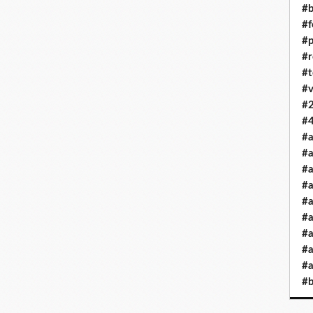
#b
#
#
#r
#t
#v
#
#4
#a
#a
#
#
#a
#a
#a
#a
#a
#