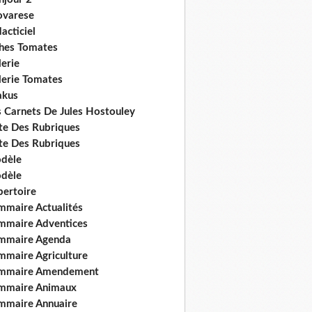
ovarese
acticiel
ches Tomates
erie
lerie Tomates
akus
s Carnets De Jules Hostouley
ste Des Rubriques
ste Des Rubriques
dèle
dèle
pertoire
mmaire Actualités
mmaire Adventices
mmaire Agenda
mmaire Agriculture
mmaire Amendement
mmaire Animaux
mmaire Annuaire