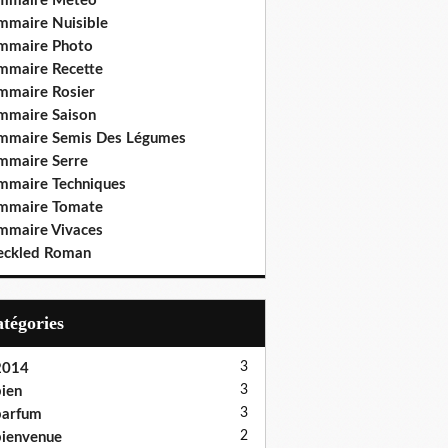
mmaire Météo
mmaire Nuisible
mmaire Photo
mmaire Recette
mmaire Rosier
mmaire Saison
mmaire Semis Des Légumes
mmaire Serre
mmaire Techniques
mmaire Tomate
mmaire Vivaces
eckled Roman
Catégories
3
2014
3
ien
3
parfum
2
ienvenue