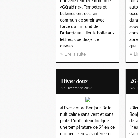
nouvelle tempête nommée
nouv
«Géraldine». Tempêtes et
auto
baleines ont ceci en
occu
commun de surgir avec
dura
force du fin fond de
souv
l'Atlantique. Hier la boite aux
cons
lettres; que dis-je! Je
aprè
devrais...
que..
Lire la suite
Li
Hiver doux
26
27 Décembre 2023
26 
«Hiver doux» Bonjour Belle
«Bie
nuit calme sans vent et sans
Bon
pluie. L'ordinateur indique
de l
une température de 9° en ce
l'he
moment. On va s'intéresser
s'an