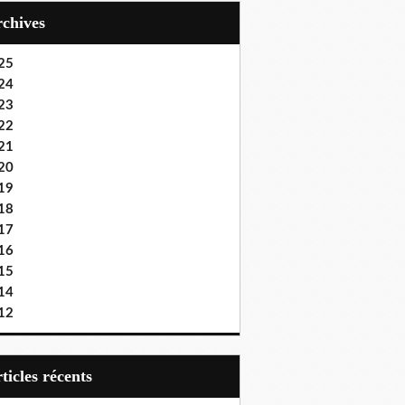
Archives
25
24
23
22
21
20
19
18
17
16
15
14
12
articles récents