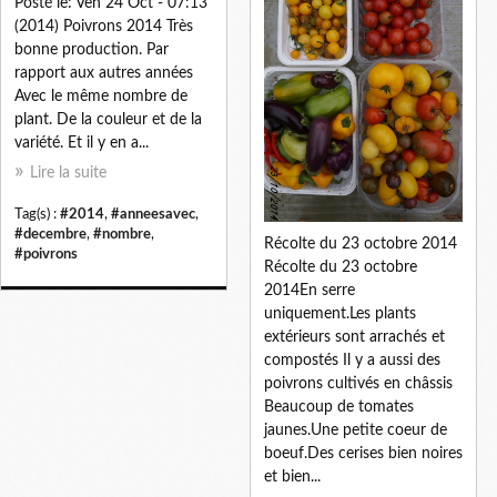
Posté le: Ven 24 Oct - 07:13
(2014) Poivrons 2014 Très
bonne production. Par
rapport aux autres années
Avec le même nombre de
plant. De la couleur et de la
variété. Et il y en a...
Lire la suite
Tag(s) :
#2014
,
#anneesavec
,
#decembre
,
#nombre
,
Récolte du 23 octobre 2014
#poivrons
Récolte du 23 octobre
2014En serre
uniquement.Les plants
extérieurs sont arrachés et
compostés Il y a aussi des
poivrons cultivés en châssis
Beaucoup de tomates
jaunes.Une petite coeur de
boeuf.Des cerises bien noires
et bien...