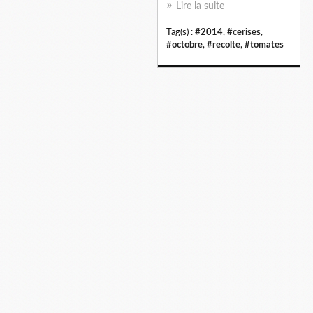
Lire la suite
Tag(s) :
#2014
,
#cerises
,
#octobre
,
#recolte
,
#tomates