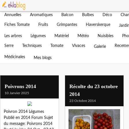
Actualités
Adventices
Agenda
Amendement
Bonjour
Annuelles
Aromatiques
Balcon
Bulbes
Déco
Cha
Blog d'un jardin b
Fiches Tomate
Fruits
Grimpantes
Haverskerque
Jardi
Vous trouverez ici tout sur not
Les arbres
Légumes
Matériel
Météo
Nuisibles
Pho
Serre
Techniques
Tomate
Vivaces
Recette
Galerie
Médicinales
Mes blogs
2014
Poivrons 2014
Récolte du 23 octobre
10 Janvier 2025
2014
23 Octobre 2014
Poivron 2014 Légumes
Publié en 2014 Forum Sujet
du message: Poivrons 2014