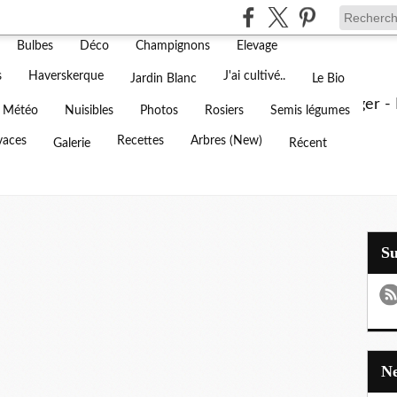
Agenda
Amendement
Animaux
Annuaire
Bulbes
Déco
Champignons
Elevage
 d'un jardin blanc dans l'Oise
s
Haverskerque
J'ai cultivé..
Jardin Blanc
Le Bio
ouverez ici tout sur notre jardin fleuri et notre potager 
Météo
Nuisibles
Photos
Rosiers
Semis légumes
vaces
Recettes
Arbres (New)
Galerie
Récent
S