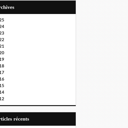
Archives
25
24
23
22
21
20
19
18
17
16
15
14
12
articles récents