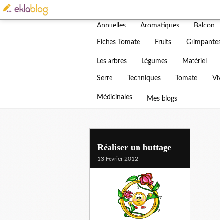
Actualités
Adventices
Bonjour
Annuelles
Aromatiques
Balcon
Blog
Fiches Tomate
Fruits
Grimpante
Vous tr
Les arbres
Légumes
Matériel
Serre
Techniques
Tomate
Vi
Médicinales
Mes blogs
artichauts
Réaliser un buttage
13 Février 2012