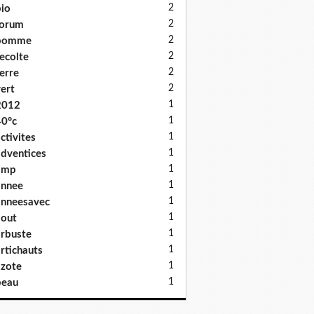
2
io
2
forum
2
pomme
2
ecolte
2
erre
2
ert
1
2012
1
0°c
1
ctivites
1
dventices
1
amp
1
annee
1
nneesavec
1
out
1
rbuste
1
rtichauts
1
zote
1
beau