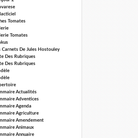
ovarese
acticiel
ches Tomates
erie
lerie Tomates
akus
s Carnets De Jules Hostouley
ste Des Rubriques
ste Des Rubriques
dèle
dèle
pertoire
mmaire Actualités
mmaire Adventices
mmaire Agenda
mmaire Agriculture
mmaire Amendement
mmaire Animaux
mmaire Annuaire