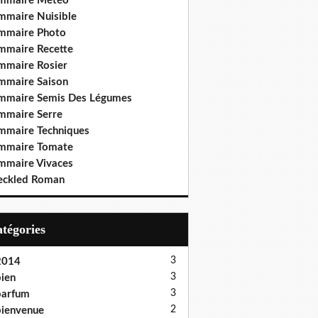
mmaire Météo
mmaire Nuisible
mmaire Photo
mmaire Recette
mmaire Rosier
mmaire Saison
mmaire Semis Des Légumes
mmaire Serre
mmaire Techniques
mmaire Tomate
mmaire Vivaces
eckled Roman
Catégories
3
2014
3
ien
3
parfum
2
ienvenue