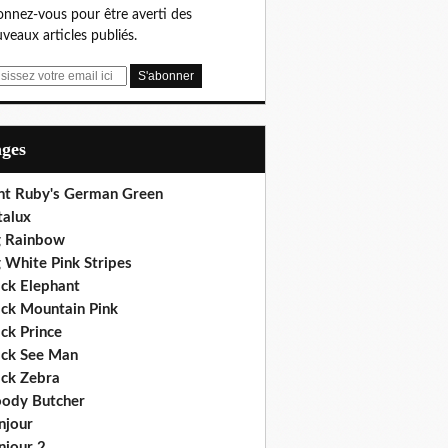
nnez-vous pour être averti des
veaux articles publiés.
ages
nt Ruby's German Green
talux
g Rainbow
 White Pink Stripes
ack Elephant
ack Mountain Pink
ck Prince
ack See Man
ack Zebra
oody Butcher
njour
njour 2