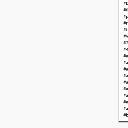
#b
#
#
#r
#t
#v
#
#4
#a
#a
#
#
#a
#a
#a
#a
#a
#