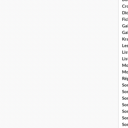
Cr
Did
Fi
Gal
Ga
Kr
Le
Li
Li
Mo
Mo
Ré
So
So
So
So
So
So
So