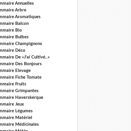
mmaire Annuelles
mmaire Arbre
mmaire Aromatiques
mmaire Balcon
mmaire Bio
mmaire Bulbes
mmaire Champignons
mmaire Déco
maire De «J'ai Cultivé..»
mmaire Des Bonjours
mmaire Elevage
mmaire Fiche Tomate
mmaire Fruits
mmaire Grimpantes
mmaire Haverskerque
mmaire Jeux
mmaire Légumes
mmaire Matériel
mmaire Médicinales